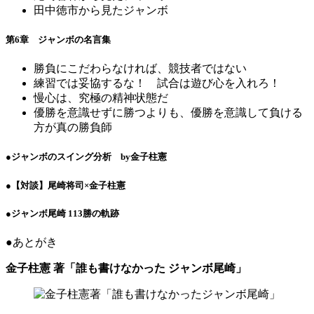
田中徳市から見たジャンボ
第6章 ジャンボの名言集
勝負にこだわらなければ、競技者ではない
練習では妥協するな！ 試合は遊び心を入れろ！
慢心は、究極の精神状態だ
優勝を意識せずに勝つよりも、優勝を意識して負ける
方が真の勝負師
●ジャンボのスイング分析 by金子柱憲
●【対談】尾崎将司×金子柱憲
●ジャンボ尾崎 113勝の軌跡
●あとがき
金子柱憲 著「誰も書けなかった ジャンボ尾崎」