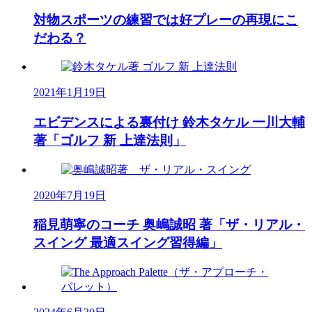
対物スポーツの練習では好プレーの再現にこ
だわる？
2021年1月19日
エビデンスによる裏付け 鈴木タケル 一川大輔
著「ゴルフ 新 上達法則」
2020年7月19日
稲見萌寧のコーチ 奥嶋誠昭 著「ザ・リアル・
スイング 最適スイング習得編」