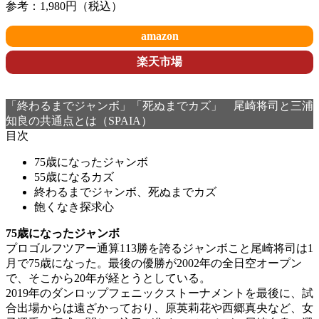
参考：1,980円（税込）
amazon
楽天市場
「終わるまでジャンボ」「死ぬまでカズ」 尾崎将司と三浦
知良の共通点とは（SPAIA）
目次
75歳になったジャンボ
55歳になるカズ
終わるまでジャンボ、死ぬまでカズ
飽くなき探求心
75歳になったジャンボ
プロゴルフツアー通算113勝を誇るジャンボこと尾崎将司は1
月で75歳になった。最後の優勝が2002年の全日空オープン
で、そこから20年が経とうとしている。
2019年のダンロップフェニックストーナメントを最後に、試
合出場からは遠ざかっており、原英莉花や西郷真央など、女