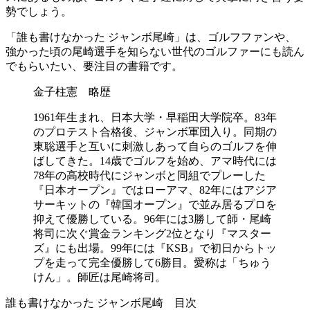
勢でしょう。
「誰も書けなかった ジャンボ尾崎」は、ゴルフファンや、
強かった頃の尾崎選手を知らない世代のゴルファーにも読ん
でもらいたい、要注目の書籍です。
金子柱憲 略歴
1961年生まれ、日本大学・早稲田大学院卒。83年
のプロテスト合格後、ジャンボ軍団入り。同期の
東聡選手と互いに刺激しあって自らのゴルフを伸
ばしてきた。14歳でゴルフを始め、アマ時代には
78年の高校時代にジャンボと同組でプレーした
『日本オープン』ではローアマ、82年にはアジア
サーキットの『韓国オープン』で並み居るプロを
抑えて優勝している。96年には3勝して師・尾崎
将司に次ぐ賞金ランキング2位となり『マスター
ズ』にも出場。99年には『KSB』で初日からトッ
プを走って完全優勝して6勝目。愛称は「ちゅう
けん」。師匠は尾崎将司。
誰も書けなかった ジャンボ尾崎 目次