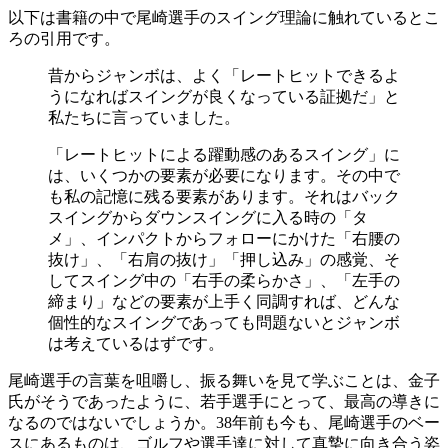
以下は書籍の中で尾崎選手のスイング理論に触れているとこ
ろの引用です。
昔からジャンボは、よく「レートヒットできるよ
うになればスイングが良くなっている証拠だ」と
私たちに言っていました。
「レートヒットによる躍動感のあるスイング」に
は、いくつかの要素が必要になります。その中で
も私の記憶に残る要素があります。それはバック
スイングからダウンスイングに入る時の「タ
メ」、インパクトからフォローにかけた「右腰の
抜け」、「右肩の抜け」「押し込み」の感覚、そ
してスイング中の「右手の柔らかさ」、「左手の
締まり」などの要素が上手く同調すれば、どんな
個性的なスイングであっても問題ないとジャンボ
は考えているはずです。
尾崎選手の言葉を咀嚼し、振る舞いを見て学ぶことは、金子
氏がそうであったように、若手選手にとって、最高の導きに
なるのではないでしょうか。38年前も今も、尾崎選手のベー
スにあるものは、ゴルフや選手達に対して真摯に向き合う姿