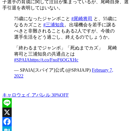
子選手の育成に関して注目が集まっているが、尾崎自身、選
手引退を表明してはいない。
75歳になったジャンボこと
#尾崎将司
と、55歳に
なるカズこと
#三浦知良
。出場機会を若手に譲る
べきと非難されることもある2人ですが、今後の
選手生活をどう過ごし、終えるのでしょうか。
「終わるまでジャンボ」「死ぬまでカズ」 尾崎
将司と三浦知良の共通点とは
#SPAIA
https://t.co/FnoF6OGXHc
— SPAIA[スパイア]公式 (@SPAIAJP)
February 7,
2022
キャロウェイ アパレル 30%OFF
Line
X
Facebook