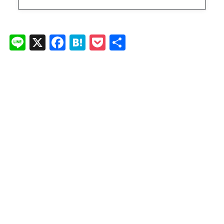
Li
X
F
H
P
共
n
a
at
o
有
e
c
e
ck
e
n
et
b
a
o
o
k