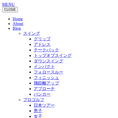
MENU
CLOSE
Home
About
Blog
スイング
グリップ
アドレス
テークバック
トップオブスイング
ダウンスイング
インパクト
フォロースルー
フィニッシュ
飛距離アップ
アプローチ
バンカー
プロゴルフ
日本ツアー
男子
女子