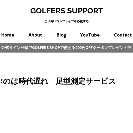
GOLFERS SUPPORT
より良いゴルフライフを応援する
Home
About
Blog
YouTube
Contact
公式ライン登録でGOLFERS SHOPで使える200円OFFクーポンプレゼント中
スイング
プロゴルフ
オンコース
パッティング
カラダ
クラブ
練習
初心者
その他
ぶのは時代遅れ 足型測定サービス