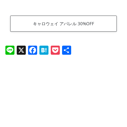
キャロウェイ アパレル 30%OFF
Li
X
F
H
P
共
n
a
at
o
有
e
c
e
ck
e
n
et
b
a
o
o
k