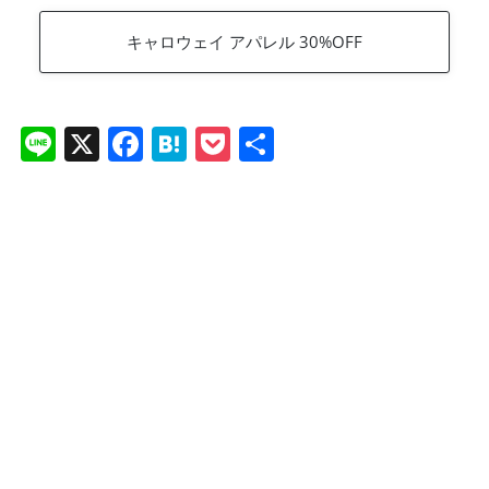
キャロウェイ アパレル 30%OFF
Li
X
F
H
P
共
n
a
at
o
有
e
c
e
ck
e
n
et
b
a
o
o
k