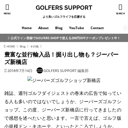
GOLFERS SUPPORT
MENU
SEARCH
より良いゴルフライフを応援する
Home
About
Blog
YouTube
Contact
公式ライン登録でGOLFERS SHOPで使える200円OFFクーポンプレゼント中！
HOME
Blog
その他
豊富な並行輸入品！掘り出し物も？ジーパー
ズ新橋店
2018年7月14日
GOLFERS SUPPORT 編集部
雑誌、週刊ゴルフダイジェストの巻末の広告で知ってい
る人も多いのではないでしょうか、ジーパーズゴルフシ
ョップ。この度、ジーパーズ新橋店に行ってきましたの
で感想を述べたいと思います。一言で言えば、ゴルフ版
小規模ドン・キホーテ、といったところでしょうか。