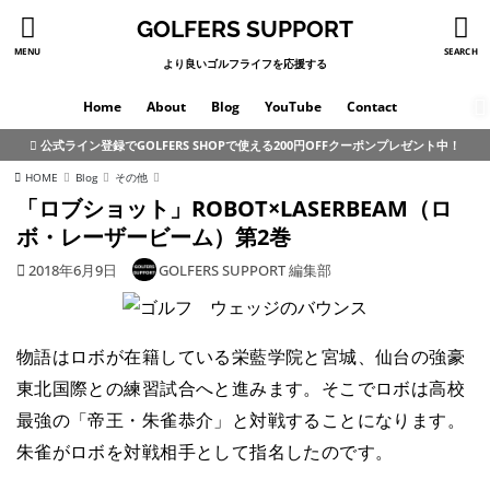
GOLFERS SUPPORT
MENU
SEARCH
より良いゴルフライフを応援する
Home
About
Blog
YouTube
Contact
公式ライン登録でGOLFERS SHOPで使える200円OFFクーポンプレゼント中！
HOME
Blog
その他
「ロブショット」ROBOT×LASERBEAM（ロ
ボ・レーザービーム）第2巻
2018年6月9日
GOLFERS SUPPORT 編集部
物語はロボが在籍している栄藍学院と宮城、仙台の強豪
東北国際との練習試合へと進みます。そこでロボは高校
最強の「帝王・朱雀恭介」と対戦することになります。
朱雀がロボを対戦相手として指名したのです。