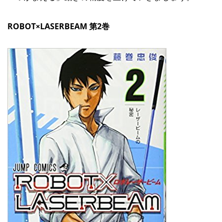
ROBOT×LASERBEAM 第2巻