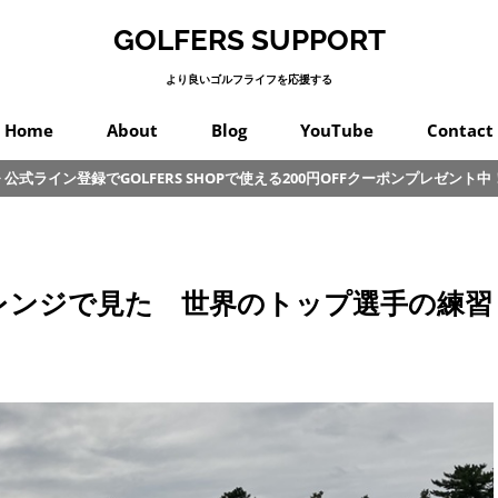
GOLFERS SUPPORT
より良いゴルフライフを応援する
Home
About
Blog
YouTube
Contact
公式ライン登録でGOLFERS SHOPで使える200円OFFクーポンプレゼント中
スイング
プロゴルフ
オンコース
パッティング
カラダ
クラブ
練習
初心者
その他
レンジで見た 世界のトップ選手の練習