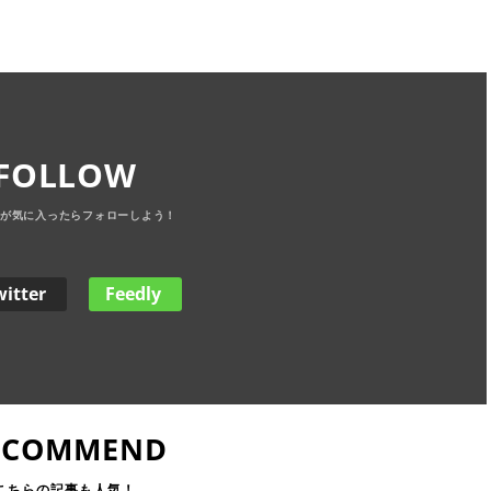
FOLLOW
witter
Feedly
ECOMMEND