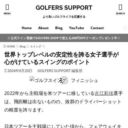
GOLFERS SUPPORT
MENU
SEARCH
より良いゴルフライフを応援する
Home
About
Blog
YouTube
Contact
公式ライン登録でGOLFERS SHOPで使える200円OFFクーポンプレゼント中！
HOME
Blog
スイング
世界トップレベルの安定性を誇る女子選手が
心がけているスイングのポイント
2024年6月20日
GOLFERS SUPPORT 編集部
2022年から主戦場を米ツアーに移している
古江彩佳
選手
は、飛距離は出ないものの、抜群のドライバーショット
の精度を誇ります。
日本ツアーを主戦場にしていた頃から、フェアウェイキ