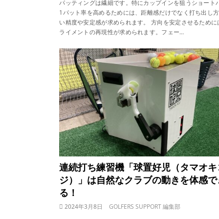
パッティングは繊細です。特にカップインを狙うショート
1パット率を高めるためには、距離感だけでなく打ち出し
い精度や安定感が求められます。 方向を安定させるために
ライメントの再現性が求められます。フェー…
連続打ち練習機「球置好児（タマオキ
ジ）」は自然なクラブの動きを体感で
る！
2024年3月8日
GOLFERS SUPPORT 編集部