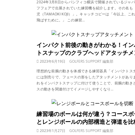
2024年3月8日からパシフィコ横浜で開催されているジャ
フフェアで出展されていた練習機を紹介します。その名も
児（TAMAOKI KOJI）」。キャッチコピーは「今以上、こ
飛ばすために。」 この練習…
インパクト前後の動きがわかる！イン
トスナップのクラブヘッドアタッチメ
2023年6月19日
GOLFERS SUPPORT 編集部
理想的な前腕の動きを体感できる練習器具「インパクトス
には別売りで、フェースの形をしたアタッチメントがあり
れをインパクトスナップに付けて使うことで、前腕の動き
スの動きを関連付けてイメージしやすくなり…
練習場のボールは何が違う？コースボ
とレンジボールの内部構造と弾道を比
2023年1月27日
GOLFERS SUPPORT 編集部