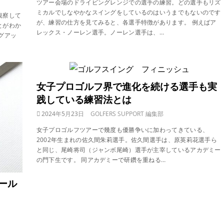
ツアー会場のドライビングレンジでの選手の練習。どの選手もリズ
ミカルでしなやかなスイングをしているのはいうまでもないのです
観察して
が、練習の仕方を見てみると、各選手特徴があります。 例えばア
とがわか
レックス・ノーレン選手。ノーレン選手は、…
グアッ
女子プロゴルフ界で進化を続ける選手も実
践している練習法とは
2024年5月23日
GOLFERS SUPPORT 編集部
女子プロゴルフツアーで幾度も優勝争いに加わってきている、
2002年生まれの佐久間朱莉選手。佐久間選手は、原英莉花選手ら
と同じ、尾崎将司（ジャンボ尾崎）選手が主宰しているアカデミー
の門下生です。 同アカデミーで研鑽を重ねる…
ール