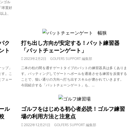
パンゴル
「球置好
れ以上、
パク
打ち出し方向が安定する！パット練習器
ント
「パットチェーンゲート」
2023年2月2日
GOLFERS SUPPORT 編集部
ナップ」
二本の柱の間を通すゲートタイプのパットの練習器具は多くありま
ます。こ
す。パッティングしてゲートへボールを通過させる練習を反復する
とフェー
ことで、狙い通りの方向へ打ち出すスキルが磨かれていきます。
今回紹介する「パットチェーンゲート」も、…
ール
ゴルフをはじめる初心者必読！ゴルフ練習
較
場の利用方法と注意点
2022年12月21日
GOLFERS SUPPORT 編集部