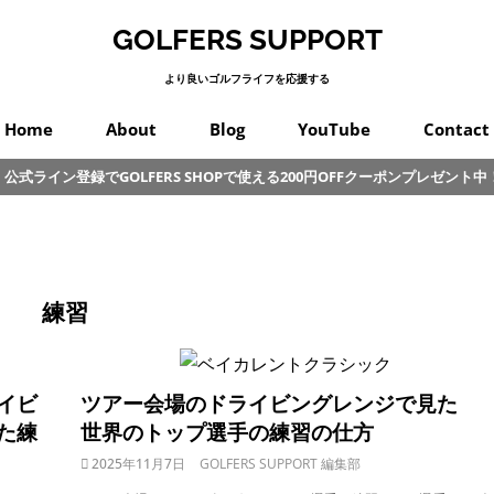
GOLFERS SUPPORT
より良いゴルフライフを応援する
Home
About
Blog
YouTube
Contact
公式ライン登録でGOLFERS SHOPで使える200円OFFクーポンプレゼント中
スイング
プロゴルフ
オンコース
パッティング
カラダ
クラブ
練習
初心者
その他
練習
イビ
ツアー会場のドライビングレンジで見た
た練
世界のトップ選手の練習の仕方
2025年11月7日
GOLFERS SUPPORT 編集部