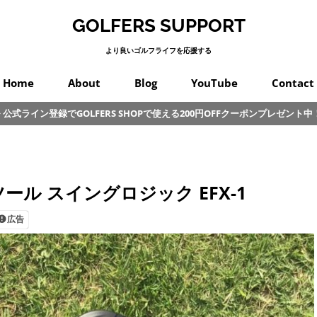
GOLFERS SUPPORT
より良いゴルフライフを応援する
Home
About
Blog
YouTube
Contact
公式ライン登録でGOLFERS SHOPで使える200円OFFクーポンプレゼント中
スイング
プロゴルフ
オンコース
パッティング
カラダ
クラブ
練習
初心者
その他
ル スイングロジック EFX-1
広告