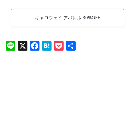
キャロウェイ アパレル 30%OFF
Li
X
F
H
P
共
n
a
at
o
有
e
c
e
ck
e
n
et
b
a
o
o
k