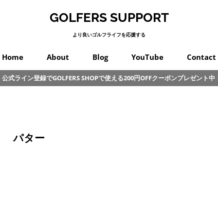
GOLFERS SUPPORT
より良いゴルフライフを応援する
Home
About
Blog
YouTube
Contact
公式ライン登録でGOLFERS SHOPで使える200円OFFクーポンプレゼント中
スイング
プロゴルフ
オンコース
パッティング
カラダ
クラブ
練習
初心者
その他
パター