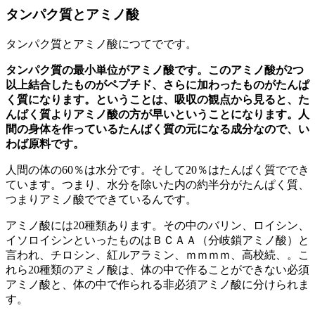
タンパク質とアミノ酸
タンパク質とアミノ酸につてでです。
タンパク質の最小単位がアミノ酸です。このアミノ酸が2つ
以上結合したものがペプチド、さらに加わったものがたんぱ
く質になります。ということは、吸収の観点から見ると、た
んぱく質よりアミノ酸の方が早いということになります。人
間の身体を作っているたんぱく質の元になる成分なので、い
わば原料です。
人間の体の60％は水分です。そして20％はたんぱく質ででき
ています。つまり、水分を除いた内の約半分がたんぱく質、
つまりアミノ酸でできているんです。
アミノ酸には20種類あります。その中のバリン、ロイシン、
イソロイシンといったものはＢＣＡＡ（分岐鎖アミノ酸）と
言われ、チロシン、紅ルアラミン、ｍｍｍｍ、高校続、。こ
れら20種類のアミノ酸は、体の中で作ることができない必須
アミノ酸と、体の中で作られる非必須アミノ酸に分けられま
す。