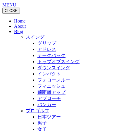
MENU
CLOSE
Home
About
Blog
スイング
グリップ
アドレス
テークバック
トップオブスイング
ダウンスイング
インパクト
フォロースルー
フィニッシュ
飛距離アップ
アプローチ
バンカー
プロゴルフ
日本ツアー
男子
女子