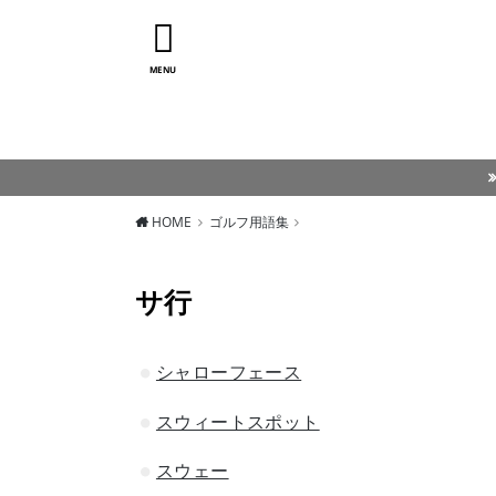
MENU
HOME
ゴルフ用語集
サ行
シャローフェース
スウィートスポット
スウェー