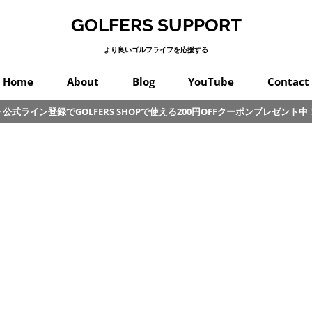
GOLFERS SUPPORT
より良いゴルフライフを応援する
Home
About
Blog
YouTube
Contact
公式ライン登録でGOLFERS SHOPで使える200円OFFクーポンプレゼント中
スイング
プロゴルフ
オンコース
パッティング
カラダ
クラブ
練習
初心者
その他