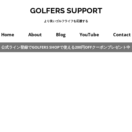
GOLFERS SUPPORT
より良いゴルフライフを応援する
Home
About
Blog
YouTube
Contact
公式ライン登録でGOLFERS SHOPで使える200円OFFクーポンプレゼント中
スイング
プロゴルフ
オンコース
パッティング
カラダ
クラブ
練習
初心者
その他