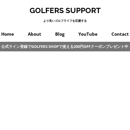
GOLFERS SUPPORT
より良いゴルフライフを応援する
Home
About
Blog
YouTube
Contact
公式ライン登録でGOLFERS SHOPで使える200円OFFクーポンプレゼント中
スイング
プロゴルフ
オンコース
パッティング
カラダ
クラブ
練習
初心者
その他