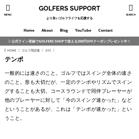
GOLFERS SUPPORT
MENU
SEARCH
より良いゴルフライフを応援する
Home
About
Blog
YouTube
Contact
公式ライン登録でGOLFERS SHOPで使える200円OFFクーポンプレゼント中！
HOME
ゴルフ用語集
タ行
テンポ
一般的には速さのこと。ゴルフではスイング全体の速さ
のこと。形も大切だが、一定のテンポやリズムでスイン
グすることも大切。コースラウンドで同伴プレーヤーが
他のプレーヤーに対して「今のスイング速かった」など
ということがあるが、これは「テンポが速かった」とい
うこと。